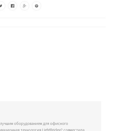
 лучшим оборудованием для офисного
нновационная технология LightBridge? совместила