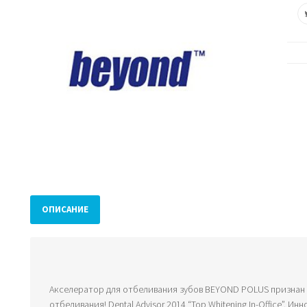
ОПИСАНИЕ
Акселератор для отбеливания зубов BEYOND POLUS признан
отбеливания! Dental Advisor 2014 “Top Whitening In-Office”. И